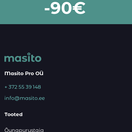
-90€
Masito Pro OÜ
+ 372 55 39 148
info@masito.ee
Tooted
Õunapurustaja