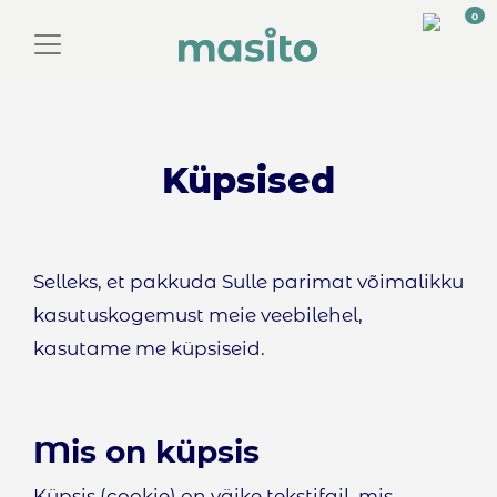
0
Toggle navigation
Küpsised
Selleks, et pakkuda Sulle parimat võimalikku
kasutuskogemust meie veebilehel,
kasutame me küpsiseid.
Mis on küpsis
Küpsis (cookie) on väike tekstifail, mis