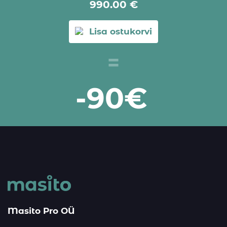
990.00
€
Lisa ostukorvi
=
-90€
Masito Pro OÜ