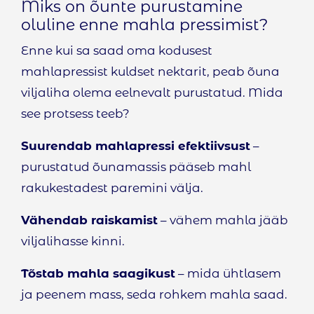
Miks on õunte purustamine
oluline enne mahla pressimist?
Enne kui sa saad oma kodusest
mahlapressist kuldset nektarit, peab õuna
viljaliha olema eelnevalt purustatud. Mida
see protsess teeb?
Suurendab mahlapressi efektiivsust
–
purustatud õunamassis pääseb mahl
rakukestadest paremini välja.
Vähendab raiskamist
– vähem mahla jääb
viljalihasse kinni.
Tõstab mahla saagikust
– mida ühtlasem
ja peenem mass, seda rohkem mahla saad.