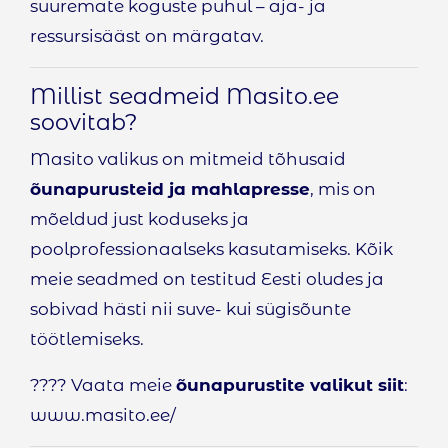
suuremate koguste puhul – aja- ja
ressursisääst on märgatav.
Millist seadmeid Masito.ee
soovitab?
Masito valikus on mitmeid tõhusaid
õunapurusteid ja mahlapresse
, mis on
mõeldud just koduseks ja
poolprofessionaalseks kasutamiseks. Kõik
meie seadmed on testitud Eesti oludes ja
sobivad hästi nii suve- kui sügisõunte
töötlemiseks.
???? Vaata meie
õunapurustite valikut siit
:
www.masito.ee/