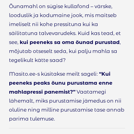
Õunamahl on sügise kullafond – värske,
looduslik ja kodumaine jook, mis maitseb
imeliselt nii kohe pressituna kui ka
säilitatuna talvevarudeks. Kuid kas tead, et
see,
kui peeneks sa oma õunad purustad
,
mõjutab otseselt seda, kui palju mahla sa
tegelikult kätte saad?
Masito.ee-s küsitakse meilt sageli:
“Kui
peeneks peaks õunu purustama enne
mahlapressi panemist?”
Vaatamegi
lähemalt, miks purustamise jämedus on nii
oluline ning milline purustamise tase annab
parima tulemuse.