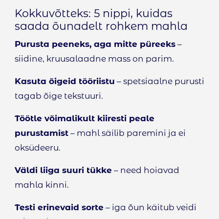
Kokkuvõtteks: 5 nippi, kuidas
saada õunadelt rohkem mahla
Purusta peeneks, aga mitte püreeks
–
siidine, kruusalaadne mass on parim.
Kasuta õigeid tööriistu
– spetsiaalne purusti
tagab õige tekstuuri.
Töötle võimalikult kiiresti peale
purustamist
– mahl säilib paremini ja ei
oksüdeeru.
Väldi liiga suuri tükke
– need hoiavad
mahla kinni.
Testi erinevaid sorte
– iga õun käitub veidi