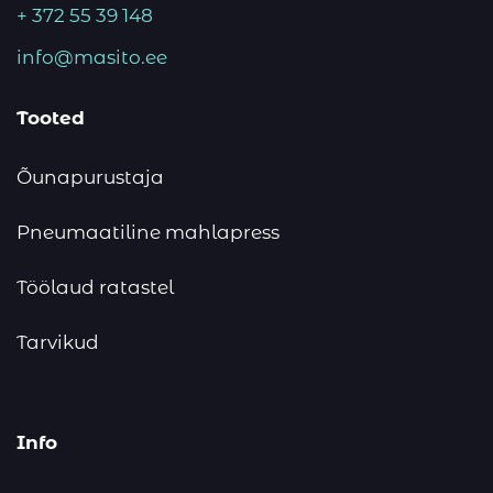
+ 372 55 39 148
info@masito.ee
Tooted
Õunapurustaja
Pneumaatiline mahlapress
Töölaud ratastel
Tarvikud
Info