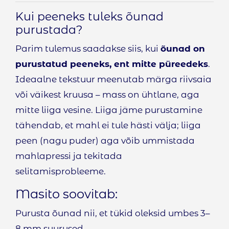
Kui peeneks tuleks õunad
purustada?
Parim tulemus saadakse siis, kui
õunad on
purustatud peeneks, ent mitte püreedeks
.
Ideaalne tekstuur meenutab märga riivsaia
või väikest kruusa – mass on ühtlane, aga
mitte liiga vesine. Liiga jäme purustamine
tähendab, et mahl ei tule hästi välja; liiga
peen (nagu puder) aga võib ummistada
mahlapressi ja tekitada
selitamisprobleeme.
Masito soovitab:
Purusta õunad nii, et tükid oleksid umbes 3–
8 mm suurused.