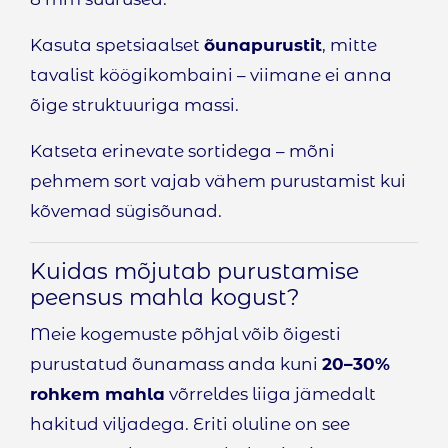
Kasuta spetsiaalset
õunapurustit
, mitte
tavalist köögikombaini – viimane ei anna
õige struktuuriga massi.
Katseta erinevate sortidega – mõni
pehmem sort vajab vähem purustamist kui
kõvemad sügisõunad.
Kuidas mõjutab purustamise
peensus mahla kogust?
Meie kogemuste põhjal võib õigesti
purustatud õunamass anda kuni
20–30%
rohkem mahla
võrreldes liiga jämedalt
hakitud viljadega. Eriti oluline on see